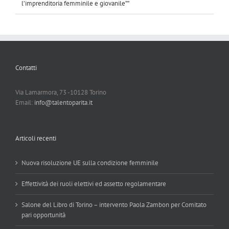
l’imprenditoria femminile e giovanile””
Contatti
Via Lamarmora, 73 -10128 Torino
Email:
info@talentoparita.it
Articoli recenti
Nuova risoluzione UE sulla condizione femminile
Effettività dei ruoli elettivi ed assetto regolamentare
Salone del Libro di Torino – intervento Paola Zambon per Comitato
pari opportunità