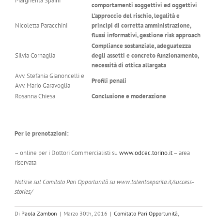
Margherita Spaini
comportamenti soggettivi ed oggettivi
L’approccio del rischio, legalità e
Nicoletta Paracchini
principi di corretta amministrazione,
flussi informativi, gestione risk approach
Compliance sostanziale, adeguatezza
Silvia Cornaglia
degli assetti e concreto funzionamento,
necessità di ottica allargata
Avv. Stefania Gianoncelli e
Profili penali
Avv. Mario Garavoglia
Rosanna Chiesa
Conclusione e moderazione
Per le prenotazioni:
– online per i Dottori Commercialisti su
www.odcec.torino.it
– area
riservata
Notizie sul Comitato Pari Opportunità su www.talentoeparita.it/success-
stories/
Di
Paola Zambon
|
Marzo 30th, 2016
|
Comitato Pari Opportunità
,