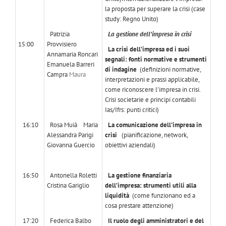
la proposta per superare la crisi (case
study: Regno Unito)
Patrizia
La gestione dell’impresa in crisi
15:00
Provvisiero
La crisi dell’impresa ed i suoi
Annamaria Roncari
segnali: fonti normative e strumenti
Emanuela Barreri
di indagine
(definizioni normative,
Campra
Maura
interpretazioni e prassi applicabile,
come riconoscere l’impresa in crisi.
Crisi societarie e principi contabili
Ias/Ifrs: punti critici)
16:10
Rosa Muià
Maria
La comunicazione dell’impresa in
Alessandra Parigi
crisi
(pianificazione, network,
Giovanna Guercio
obiettivi aziendali)
16:50
Antonella Roletti
La gestione finanziaria
Cristina Gariglio
dell’impresa: strumenti utili alla
liquidità
(come funzionano ed a
cosa prestare attenzione)
17:20
Federica Balbo
Il ruolo degli amministratori e del