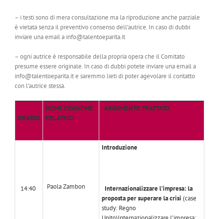
– i testi sono di mera consultazione ma la riproduzione anche parziale
è vietata senza il preventivo consenso dell’autrice. In caso di dubbi
inviare una email a info@talentoeparita.it
– ogni autrice è responsabile della propria opera che il Comitato
presume essere originale. In caso di dubbi potete inviare una email a
info@talentoeparita.it e saremmo lieti di poter agevolare il contatto
con l’autrice stessa.
NOME COGNOME
ARGOMENTO TRATTATO
ORARIO
RELATRICI
Introduzione
Paola Zambon
14:40
Internazionalizzare l’impresa: la
proposta per superare la crisi
(case
study: Regno
Unito)Internazionalizzare l’impresa: