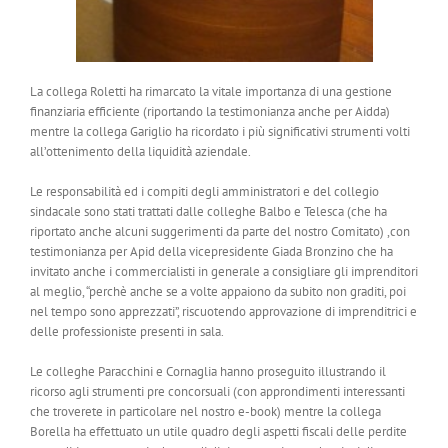
La collega Roletti ha rimarcato la vitale importanza di una gestione
finanziaria efficiente (riportando la testimonianza anche per Aidda)
mentre la collega Gariglio ha ricordato i più significativi strumenti volti
all’ottenimento della liquidità aziendale.
Le responsabilità ed i compiti degli amministratori e del collegio
sindacale sono stati trattati dalle colleghe Balbo e Telesca (che ha
riportato anche alcuni suggerimenti da parte del nostro Comitato) ,con
testimonianza per Apid della vicepresidente Giada Bronzino che ha
invitato anche i commercialisti in generale a consigliare gli imprenditori
al meglio, “perchè anche se a volte appaiono da subito non graditi, poi
nel tempo sono apprezzati”, riscuotendo approvazione di imprenditrici e
delle professioniste presenti in sala.
Le colleghe Paracchini e Cornaglia hanno proseguito illustrando il
ricorso agli strumenti pre concorsuali (con approndimenti interessanti
che troverete in particolare nel nostro e-book) mentre la collega
Borella ha effettuato un utile quadro degli aspetti fiscali delle perdite