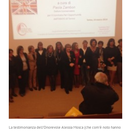
La testimonianza dell’Onorevole Alessia Mosca (che com’è noto hanno