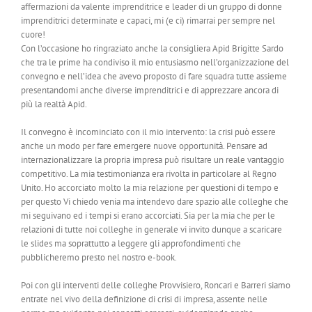
affermazioni da valente imprenditrice e leader di un gruppo di donne
imprenditrici determinate e capaci, mi (e ci) rimarrai per sempre nel
cuore!
Con l’occasione ho ringraziato anche la consigliera Apid Brigitte Sardo
che tra le prime ha condiviso il mio entusiasmo nell’organizzazione del
convegno e nell’idea che avevo proposto di fare squadra tutte assieme
presentandomi anche diverse imprenditrici e di apprezzare ancora di
più la realtà Apid.
Il convegno è incominciato con il mio intervento: la crisi può essere
anche un modo per fare emergere nuove opportunità. Pensare ad
internazionalizzare la propria impresa può risultare un reale vantaggio
competitivo. La mia testimonianza era rivolta in particolare al Regno
Unito. Ho accorciato molto la mia relazione per questioni di tempo e
per questo Vi chiedo venia ma intendevo dare spazio alle colleghe che
mi seguivano ed i tempi si erano accorciati. Sia per la mia che per le
relazioni di tutte noi colleghe in generale vi invito dunque a scaricare
le slides ma soprattutto a leggere gli approfondimenti che
pubblicheremo presto nel nostro e-book.
Poi con gli interventi delle colleghe Provvisiero, Roncari e Barreri siamo
entrate nel vivo della definizione di crisi di impresa, assente nelle