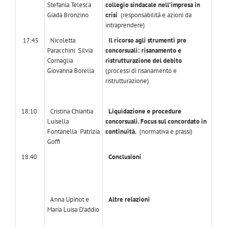
Stefania Telesca
collegio sindacale nell’impresa in
Giada Bronzino
crisi
(responsabilità e azioni da
intraprendere)
17:45
Nicoletta
Il ricorso agli strumenti pre
Paracchini
Silvia
concorsuali: risanamento e
Cornaglia
ristrutturazione del debito
Giovanna Borella
(processi di risanamento e
ristrutturazione)
18:10
Cristina Chiantia
Liquidazione e procedure
Luisella
concorsuali. Focus sul concordato in
Fontanella
Patrizia
continuità.
(normativa e prassi)
Goffi
18:40
Conclusioni
Anna Upinot e
Altre relazioni
Maria Luisa D’addio