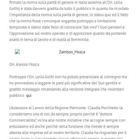
firmato la norma sulla parità di genere in Italia assieme all’On. Lella
Golfo) è stata davvero gradita da tutto il pubblico in quanto ha ricordato
l’importanza della norma sulla parità di genere, lo status quo ed il fatto
che la norma fosse comunque soggetta purtroppo a limitazione
temporale e siamo state felici di conoscere “dal vivo” i Suoi pensieri e
l’approvazione sul nostro operato e di apprezzare quanto sta portando
avanti in tema di lavoro e di realtà al femminile.
On. Alessia Mosca
Purtroppo l’On. Lella Golfo non ha potuto presenziare al convegno ma
ho provveduto a leggere le parti più significative del Suo gentile e
gradito messaggio rimandando alla versione integrale che volentieri
pubblico
qui
.
L’Assessore al Lavoro della Regione Piemonte Claudia Porchietto la
consideriamo una di noi, da sempre, proprio perchè è “dottore
Commercialista”, vicina alle nostre iniziative che accoglie sempre con
entusiasmo ed anche perchè nella funzione che riveste è sempre
attenta alle imprese ed al nostro territorio. Claudia ha ringraziato per il
nostro invito e ci ha riportato alcune riflessioni proprio in merito alla