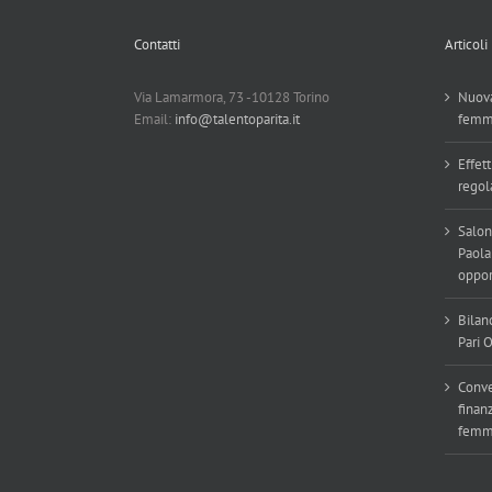
Contatti
Articoli
Via Lamarmora, 73 -10128 Torino
Nuova
Email:
info@talentoparita.it
femm
Effett
regol
Salon
Paola
oppor
Bilan
Pari 
Conve
finan
femmi