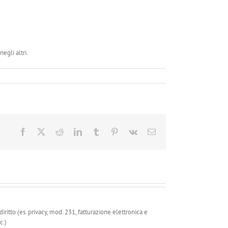
egli altri.
Facebook
X
Reddit
LinkedIn
Tumblr
Pinterest
Vk
Email
ritto (es. privacy, mod. 231, fatturazione elettronica e
c.)