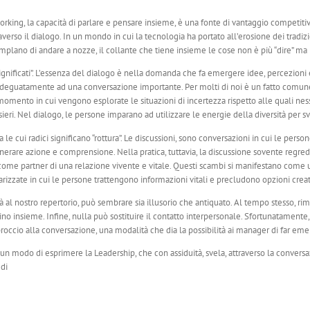
ing, la capacità di parlare e pensare insieme, è una fonte di vantaggio competitivo 
so il dialogo. In un mondo in cui la tecnologia ha portato all’erosione dei tradizio
no di andare a nozze, il collante che tiene insieme le cose non è più “dire” ma b
 di significati”. L’essenza del dialogo è nella domanda che fa emergere idee, percezi
guatamente ad una conversazione importante. Per molti di noi è un fatto comune, q
el momento in cui vengono esplorate le situazioni di incertezza rispetto alle quali ne
i. Nel dialogo, le persone imparano ad utilizzare le energie della diversità per svi
a le cui radici significano “rottura”. Le discussioni, sono conversazioni in cui le pe
enerare azione e comprensione. Nella pratica, tuttavia, la discussione sovente regredi
me partner di una relazione vivente e vitale. Questi scambi si manifestano come un 
rizzate in cui le persone trattengono informazioni vitali e precludono opzioni creat
al nostro repertorio, può sembrare sia illusorio che antiquato. Al tempo stesso, rim
no insieme. Infine, nulla può sostituire il contatto interpersonale. Sfortunatamente,
roccio alla conversazione, una modalità che dia la possibilità ai manager di far emerge
un modo di esprimere la Leadership, che con assiduità, svela, attraverso la conversaz
 di