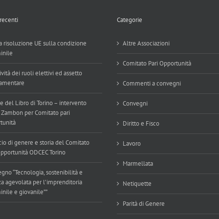
 recenti
Categorie
 risoluzione UE sulla condizione
Altre Associazioni
inile
Comitato Pari Opportunità
ività dei ruoli elettivi ed assetto
amentare
Commenti a convegni
e del Libro di Torino – intervento
Convegni
 Zambon per Comitato pari
tunità
Diritto e Fisco
cio di genere e storia del Comitato
Lavoro
Opportunità ODCEC Torino
Marmellata
gno “Tecnologia, sostenibilità e
za agevolata per l’imprenditoria
Netiquette
nile e giovanile””
Parità di Genere