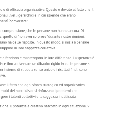
e di efficacia organizzativa. Questo è dovuto al fatto che il
nali livelli gerarchici e in cui aziende che erano
ensì “conversare”.
oni e comprensione, che le persone non hanno ancora. Di
uello di “non aver sorprese” durante nostre riunioni.
ssuno ha delle risposte. In questo modo, si inizia a pensare
luppare la loro saggezza collettiva.
rsone difendono e mantengono le loro differenze. La speranza è
sce fino a diventare un dibattito rigido in cui le persone si
insieme di strade a senso unico e i risultati finali sono
ive.
ane il fatto che ogni sforzo strategico ed organizzativo
 molti dei nostri discorsi rinforzano i problemi che
re i talenti collettivi e la saggezza inutilizzata.
ione, il potenziale creativo nascosto in ogni situazione. Vi