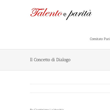
Salta
al
contenuto
Comitato Par
ll Concetto di Dialogo
By Giustiniano La Vecchia