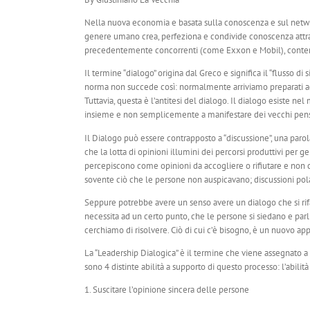
Nella nuova economia e basata sulla conoscenza e sul network
genere umano crea, perfeziona e condivide conoscenza attraver
precedentemente concorrenti (come Exxon e Mobil), contempla
Il termine “dialogo” origina dal Greco e significa il “flusso
norma non succede così: normalmente arriviamo preparati ade
Tuttavia, questa è l’antitesi del dialogo. Il dialogo esiste n
insieme e non semplicemente a manifestare dei vecchi pensier
Il Dialogo può essere contrapposto a “discussione”, una parol
che la lotta di opinioni illumini dei percorsi produttivi per g
percepiscono come opinioni da accogliere o rifiutare e non co
sovente ciò che le persone non auspicavano; discussioni pola
Seppure potrebbe avere un senso avere un dialogo che si rifà 
necessita ad un certo punto, che le persone si siedano e parli
cerchiamo di risolvere. Ciò di cui c’è bisogno, è un nuovo app
La “Leadership Dialogica” è il termine che viene assegnato a 
sono 4 distinte abilità a supporto di questo processo: l’abilità
1. Suscitare l’opinione sincera delle persone