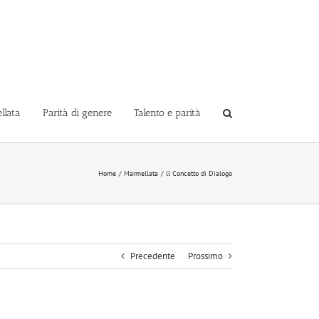
llata
Parità di genere
Talento e parità
Home
Marmellata
ll Concetto di Dialogo
Precedente
Prossimo