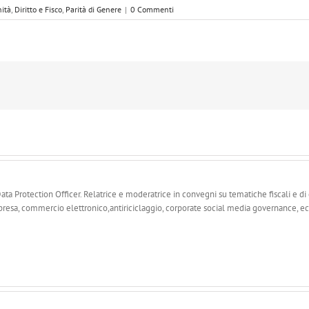
nità
,
Diritto e Fisco
,
Parità di Genere
|
0 Commenti
a Protection Officer. Relatrice e moderatrice in convegni su tematiche fiscali e di di
resa, commercio elettronico,antiriciclaggio, corporate social media governance, ec