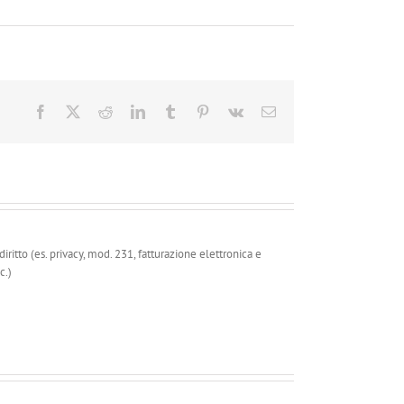
Facebook
X
Reddit
LinkedIn
Tumblr
Pinterest
Vk
Email
ritto (es. privacy, mod. 231, fatturazione elettronica e
c.)