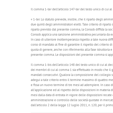
Il comma 1-ter dell’articolo 147-ter del testo unico di cui al 
« 1-ter. Lo statuto prevede, inoltre, che il riparto degli amm
due quinti degli amministratori eletti. Tale criterio di ripart
riparto previsto dal presente comma, la Consob diffida la socie
Consob applica una sanzione amministrativa pecuniaria da eu
In caso di ulteriore inottemperanza rispetto a tale nuova diff
corso di mandato al fine di garantire il rispetto del criterio 
quota di genere, anche con riferimento alla fase istruttoria e
presente comma. Le disposizioni del presente comma si appl
Il comma 1-bis dell’articolo 148 del testo unico di cui al decre
dei membri di cui al comma 1 sia effettuato in modo che il g
mandati consecutivi. Qualora la composizione del collegio sind
adegui a tale criterio entro il termine massimo di quattro me
e fissa un nuovo termine di tre mesi ad adempiere. In caso di
all’applicazione ed al rispetto delle disposizioni in materia 
mesi dalla data di entrata in vigore delle disposizioni recate
amministrazione e controllo delle società quotate in mercati 
dall’articolo 2 della legge 12 luglio 2011, n. 120, per il prim