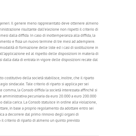
tra i generi. Il genere meno rappresentato deve ottenere almeno
nistrazione risultante dall’elezione non rispetti il criterio di
esi dalla diffida. In caso di inottemperanza alla diffida, la
lamento e fissa un nuovo termine di tre mesi ad adempiere.
modalità di formazione delle liste ed i casi di sostituzione in
all’applicazione ed al rispetto delle disposizioni in materia di
 dalla data di entrata in vigore delle disposizioni recate dal
 costitutivo della società stabilisce, inoltre, che il riparto
 sindacale. Tale criterio di riparto si applica per sei
te comma, la Consob diffida la società interessata affinché si
ione amministrativa pecuniaria da euro 20.000 a euro 200.000
 dalla carica. La Consob statuisce in ordine alla violazione,
ottare, in base a proprio regolamento da adottare entro sei
lica a decorrere dal primo rinnovo degli organi di
l criterio di riparto di almeno un quinto previsto