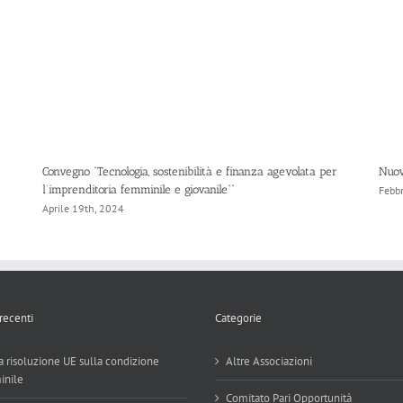
Convegno “Tecnologia, sostenibilità e finanza agevolata per
Nuov
l’imprenditoria femminile e giovanile””
Febb
Aprile 19th, 2024
 recenti
Categorie
 risoluzione UE sulla condizione
Altre Associazioni
inile
Comitato Pari Opportunità