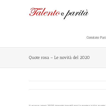
Salta
al
contenuto
Comitato Par
Quote rosa – Le novità del 2020
Il nuovo anno 2020 apporta novità per la norma sulle quote 