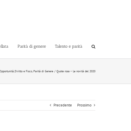
llata
Parità di genere
Talento e parità
Opportunità
Diritto e Fisco
Parità di Genere
Quote rosa – Le novità del 2020
Precedente
Prossimo