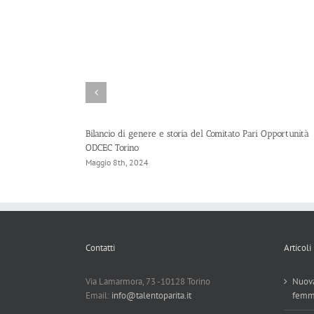
la Zambon per
Bilancio di genere e storia del Comitato Pari Opportunità
ODCEC Torino
Maggio 8th, 2024
Contatti
Articoli
Via Lamarmora, 73 -10128 Torino
Nuova
Email:
info@talentoparita.it
femm