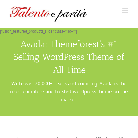
Salta
al
contenuto
[fusion_featured_products_slider class=”” id=””]
Avada: Themeforest’s
#1
Selling WordPress Theme of
All Time
With over 70,000+ Users and counting, Avada is the
most complete and trusted wordpress theme on the
market.