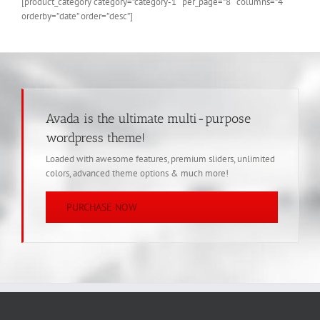
[product_category category=”category-1″ per_page=”8″ columns=”4″
orderby=”date” order=”desc”]
Avada is the ultimate multi-purpose
wordpress theme!
Loaded with awesome features, premium sliders, unlimited
colors, advanced theme options & much more!
PURCHASE NOW