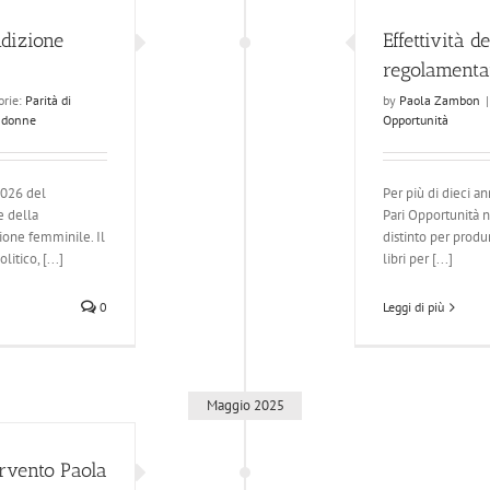
dizione
Effettività d
regolamenta
orie:
Parità di
by
Paola Zambon
|
e donne
Opportunità
2026 del
Per più di dieci a
e della
Pari Opportunità na
ione femminile. Il
distinto per produr
itico, [...]
libri per [...]
0
Leggi di più
Maggio 2025
ervento Paola