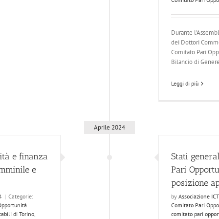
Durante l'Assemble
dei Dottori Commerc
Comitato Pari Opp
Bilancio di Genere
Leggi di più
Aprile 2024
ità e finanza
Stati general
emminile e
Pari Opportu
posizione ap
4
|
Categorie:
by
Associazione IC
Opportunità
Comitato Pari Oppo
abili di Torino
,
comitato pari oppor