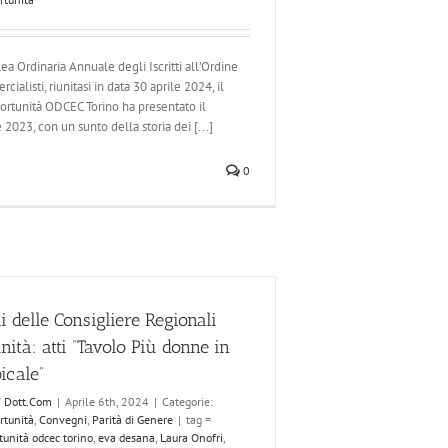
a Ordinaria Annuale degli Iscritti all’Ordine
ialisti, riunitasi in data 30 aprile 2024, il
ortunità ODCEC Torino ha presentato il
 2023, con un sunto della storia dei [...]
0
i delle Consigliere Regionali
nità: atti “Tavolo Più donne in
icale”
T Dott.Com
|
Aprile 6th, 2024
|
Categorie:
rtunità
,
Convegni
,
Parità di Genere
|
tag =
tunità odcec torino
,
eva desana
,
Laura Onofri
,