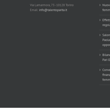
Via Lamarmora, 73 -10128 Torino
Nuova
Email:
info@talentoparita.it
femm
Effett
regol
Salon
Paola
oppor
Bilan
Pari 
Conve
finan
femmi