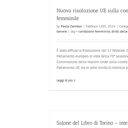
Nuova risoluzione UE sulla con
femminile
by
Paola Zambon
|
Febbraio 18th, 2026
|
Categ
Genere
|
tag =
condizione femminile
,
diritti dell
È stata diffusa la Risoluzione del 12 febbraio 
Parlamento europeo in vista della 70ª session
Commissione delle Nazioni Unite sulla condiz
Parlamento UE, tra le altre novità di indirizzo pol
Leggi di più
Salone del Libro di Torino – int