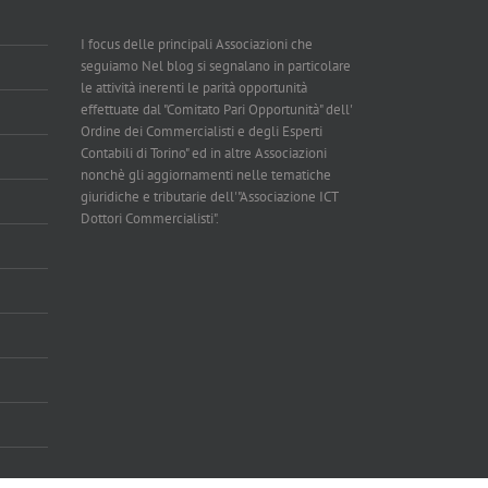
I focus delle principali Associazioni che
seguiamo Nel blog si segnalano in particolare
le attività inerenti le parità opportunità
effettuate dal "Comitato Pari Opportunità" dell'
Ordine dei Commercialisti e degli Esperti
Contabili di Torino" ed in altre Associazioni
nonchè gli aggiornamenti nelle tematiche
giuridiche e tributarie dell'"Associazione ICT
Dottori Commercialisti".