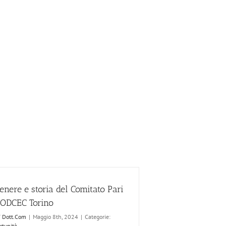
genere e storia del Comitato Pari
 ODCEC Torino
T Dott.Com
|
Maggio 8th, 2024
|
Categorie:
rtunità