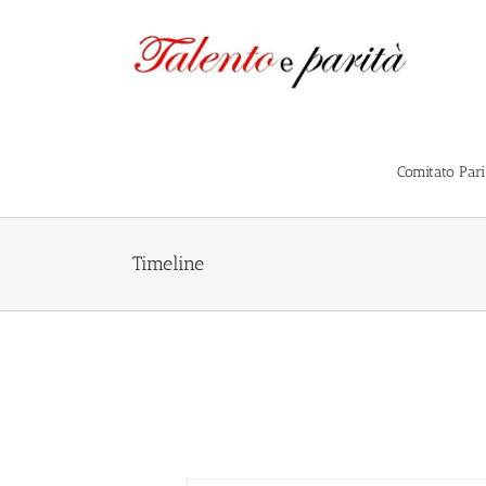
Salta
al
contenuto
Comitato Par
Timeline