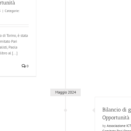
rtunità
5
|
Categorie:
di Torino, è stata
omitato Pari
isti, Paola
bro al [...]
0
Maggio 2024
Bilancio di 
Opportunità
by
Associazione IC
Comitato Pari Oppo