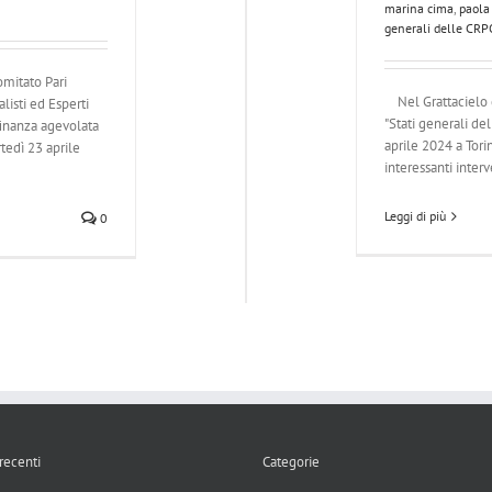
marina cima
,
paola
generali delle CRP
omitato Pari
Nel Grattacielo d
isti ed Esperti
"Stati generali del
 finanza agevolata
aprile 2024 a Tori
tedì 23 aprile
interessanti interve
Leggi di più
0
 recenti
Categorie