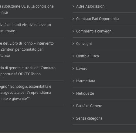
 risoluzione UE sulla condizione
Altre Associazioni
inile
Comitato Pari Opportunità
ività dei ruoli elettivi ed assetto
amentare
Commenti a convegni
e del Libro di Torino – intervento
Convegni
 Zambon per Comitato pari
tunità
Diritto e Fisco
cio di genere e storia del Comitato
Lavoro
Opportunità ODCEC Torino
Marmellata
gno “Tecnologia, sostenibilità e
za agevolata per l’imprenditoria
Netiquette
nile e giovanile””
Parità di Genere
Senza categoria