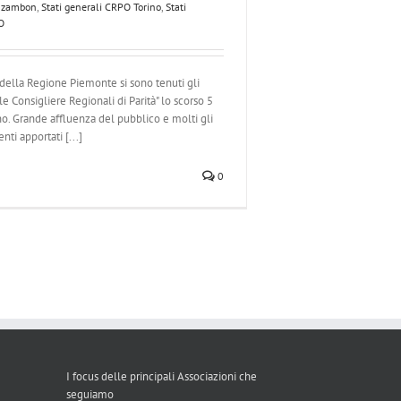
 zambon
,
Stati generali CRPO Torino
,
Stati
O
ella Regione Piemonte si sono tenuti gli
le Consigliere Regionali di Parità" lo scorso 5
no. Grande affluenza del pubblico e molti gli
nti apportati [...]
0
I focus delle principali Associazioni che
seguiamo