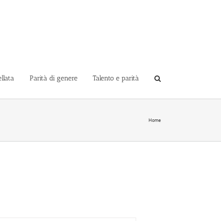
llata
Parità di genere
Talento e parità
Home