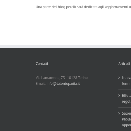
Una parte del blog perciò sarà dedicata agli aggiornamenti u
Contatti
Articoli
Via Lamarmora, 73 -10128 Torino
Nuova
Email:
info@talentoparita.it
femm
Effett
regol
Salon
Paola
oppor