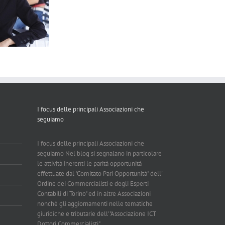
I focus delle principali Associazioni che
seguiamo
I focus delle principali Associazioni che
seguiamo Nel blog si segnalano in particolare
le attività inerenti le parità opportunità
effettuate dal "Comitato Pari Opportunità" dell'
Ordine dei Commercialisti e degli Esperti
Contabili di Torino" ed in altre Associazioni
nonchè gli aggiornamenti nelle tematiche
giuridiche e tributarie dell'"Associazione ICT
Dottori Commercialisti".