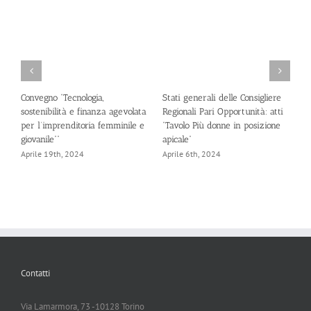
Convegno “Tecnologia,
Stati generali delle Consigliere
S
sostenibilità e finanza agevolata
Regionali Pari Opportunità: atti
R
per l’imprenditoria femminile e
“Tavolo Più donne in posizione
A
giovanile””
apicale”
Aprile 19th, 2024
Aprile 6th, 2024
Contatti
Via Lamarmora, 73 -10128 Torino