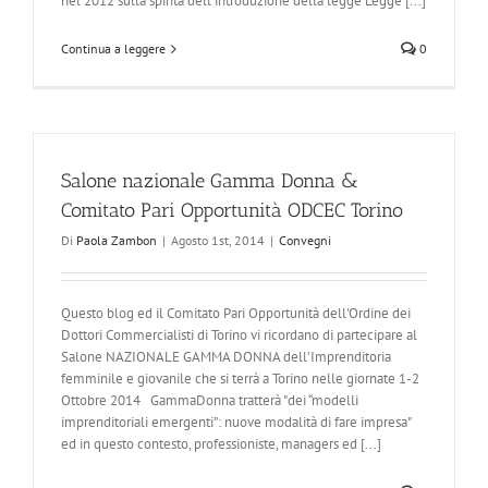
nel 2012 sulla spinta dell’introduzione della legge Legge [...]
Continua a leggere
0
Salone nazionale Gamma Donna &
Comitato Pari Opportunità ODCEC Torino
Di
Paola Zambon
|
Agosto 1st, 2014
|
Convegni
Questo blog ed il Comitato Pari Opportunità dell'Ordine dei
Dottori Commercialisti di Torino vi ricordano di partecipare al
Salone NAZIONALE GAMMA DONNA dell’Imprenditoria
femminile e giovanile che si terrà a Torino nelle giornate 1-2
Ottobre 2014 GammaDonna tratterà "dei “modelli
imprenditoriali emergenti”: nuove modalità di fare impresa"
ed in questo contesto, professioniste, managers ed [...]