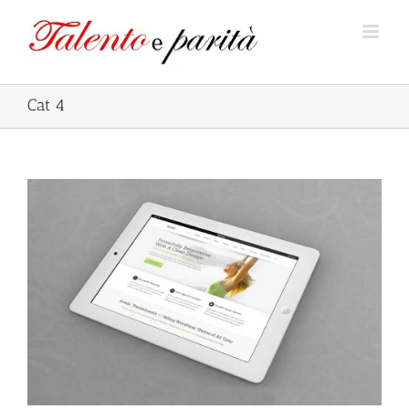
Salta
al
contenuto
Cat 4