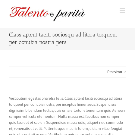
Salta
al
contenuto
Class aptent taciti sociosqu ad litora torquent
per conubia nostra pers.
Prossimo
Vestibulum egestas pharetra felis. Class aptent taciti sociosqu ad litora
torquent per conubia nostra, per inceptos himenaeos. Suspendisse
dignissim bibendum lectus, quis ornare tortor elementum quis. Aenean
semper vehicula elementum. Nulla massa est, faucibus non semper
quis, laoreet et sapien. Suspendisse massa odio, aliquet nec commodo
et, venenatis ut velit. Pellentesque mauris lorem, dictum vitae feugiat
quis, placerat vitae eros. Vestibulum quis purus vel urna convallis