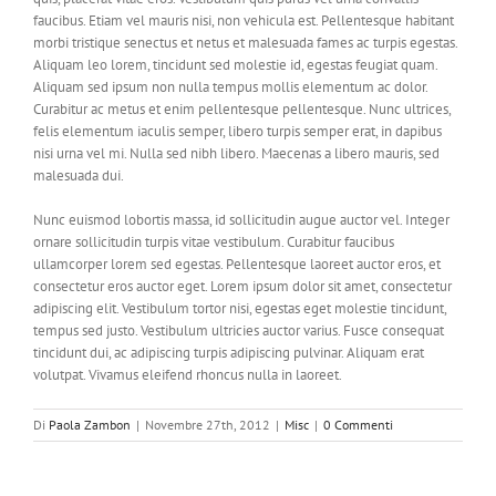
faucibus. Etiam vel mauris nisi, non vehicula est. Pellentesque habitant
morbi tristique senectus et netus et malesuada fames ac turpis egestas.
Aliquam leo lorem, tincidunt sed molestie id, egestas feugiat quam.
Aliquam sed ipsum non nulla tempus mollis elementum ac dolor.
Curabitur ac metus et enim pellentesque pellentesque. Nunc ultrices,
felis elementum iaculis semper, libero turpis semper erat, in dapibus
nisi urna vel mi. Nulla sed nibh libero. Maecenas a libero mauris, sed
malesuada dui.
Nunc euismod lobortis massa, id sollicitudin augue auctor vel. Integer
ornare sollicitudin turpis vitae vestibulum. Curabitur faucibus
ullamcorper lorem sed egestas. Pellentesque laoreet auctor eros, et
consectetur eros auctor eget. Lorem ipsum dolor sit amet, consectetur
adipiscing elit. Vestibulum tortor nisi, egestas eget molestie tincidunt,
tempus sed justo. Vestibulum ultricies auctor varius. Fusce consequat
tincidunt dui, ac adipiscing turpis adipiscing pulvinar. Aliquam erat
volutpat. Vivamus eleifend rhoncus nulla in laoreet.
Di
Paola Zambon
|
Novembre 27th, 2012
|
Misc
|
0 Commenti