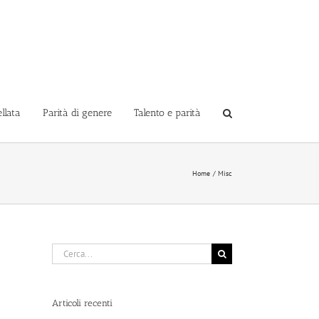
llata
Parità di genere
Talento e parità
Home
Misc
Cerca
per:
Articoli recenti