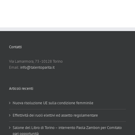
Contatti
Via Lamarmora, 73 -10128 Torino
Email:
info@talentoparita.it
Articoli recenti
Nuova risoluzione UE sulla condizione femminile
Effettività dei ruoli elettivi ed assetto regolamentare
Salone del Libro di Torino – intervento Paola Zambon per Comitato
pari opportunità