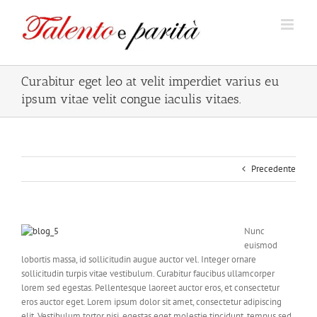
Salta
al
contenuto
Curabitur eget leo at velit imperdiet varius eu
ipsum vitae velit congue iaculis vitaes.
Precedente
Nunc
euismod
lobortis massa, id sollicitudin augue auctor vel. Integer ornare
sollicitudin turpis vitae vestibulum. Curabitur faucibus ullamcorper
lorem sed egestas. Pellentesque laoreet auctor eros, et consectetur
eros auctor eget. Lorem ipsum dolor sit amet, consectetur adipiscing
elit. Vestibulum tortor nisi, egestas eget molestie tincidunt, tempus sed