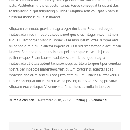
justo. Vestibulum ultricies auctor varius. Fusce consequat tincidunt dui,
ac adipiscing turpis adipiscing pulvinar. Aliquam erat volutpat. Vivamus
eleifend rhoncus nulla in laoreet.
Aliquam commodo gravida magna eget tincidunt. Fusce nisi augue,
malesuada in commodo quis, euismod quis orci. Integer vitae nisl non
augue ullamcorper blandit. Donec vitae nibh ipsum, vitae semper orci.
Nunc sed elit in nulla auctor imperdiet. Ut a nisl sit amet odio accumsan
laoreet. Sed pharetra lectus in arcu pellentesque et iaculis justo
pellentesque. Etiam laoreet sodales sapien, id congue magna
malesuada ut. Class aptent taciti sociosqu ad litora torquent per conubia
nostra, per inceptos himenaeos.Vestibulum tortor nisi, egestas eget
molestie tincidunt, tempus sed justo. Vestibulum ultricies auctor varius.
Fusce consequat tincidunt dui, ac adipiscing turpis adipiscing pulvinar.
Aliquam erat volutpat. Vivamus eleifend rhoncus nulla in laoreet.
Di
Paola Zambon
|
Novembre 27th, 2012
|
Pricing
|
0 Commenti
Share This Story, Choose Your Platform!