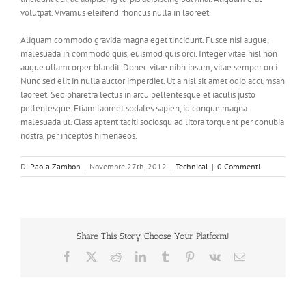
volutpat. Vivamus eleifend rhoncus nulla in laoreet.
Aliquam commodo gravida magna eget tincidunt. Fusce nisi augue,
malesuada in commodo quis, euismod quis orci. Integer vitae nisl non
augue ullamcorper blandit. Donec vitae nibh ipsum, vitae semper orci.
Nunc sed elit in nulla auctor imperdiet. Ut a nisl sit amet odio accumsan
laoreet. Sed pharetra lectus in arcu pellentesque et iaculis justo
pellentesque. Etiam laoreet sodales sapien, id congue magna
malesuada ut. Class aptent taciti sociosqu ad litora torquent per conubia
nostra, per inceptos himenaeos.
Di
Paola Zambon
|
Novembre 27th, 2012
|
Technical
|
0 Commenti
Share This Story, Choose Your Platform!
Facebook
X
Reddit
LinkedIn
Tumblr
Pinterest
Vk
Email