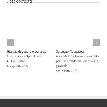
Post correlati
Bilancio di genere e storia del
Convegno “Tecnologia,
S
Comitato Pari Opportunità
sostenibilità e finanza agevolata
R
ODCEC Torino
per l’imprenditoria femminile e
“
giovanile””
a
Maggio 8th, 2024
Aprile 19th, 2024
A