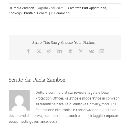
Di
Paola Zambon
|
Agosto 2nd, 2021
|
Comitato Pari Opportunità
,
Convegni
,
Parità di Genere
|
0 Commenti
Share This Story, Choose Your Platform!
Facebook
X
Reddit
LinkedIn
Tumblr
Pinterest
Vk
Email
Scritto da:
Paola Zambon
Dottore commercialista, revisore legale e Data
Protection Officer. Relatrice e moderatrice in convegni
su tematiche fiscali e di diritto (es. privacy, mod. 231,
fatturazione elettronica e conservazione digitale dei
documenti d'impresa, commercio elettronico,antiriciclaggio, corporate
social media governance, ecc.)