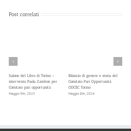
Post correlati
Salone del Libro di Torino –
Bilancio di genere e storia del
C
intervento Paola Zambon per
Comitato Pari Opportunità
s
Comitato pari opportunità
ODCEC Torino
p
g
Maggio 9th, 2025
Maggio 8th, 2024
A