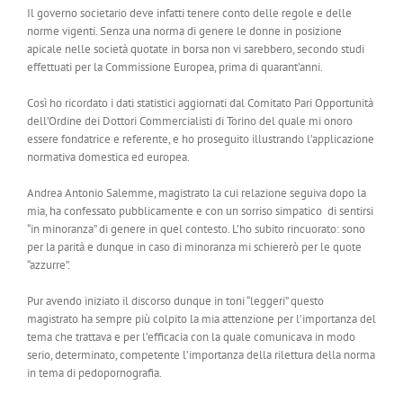
Il governo societario deve infatti tenere conto delle regole e delle
norme vigenti. Senza una norma di genere le donne in posizione
apicale nelle società quotate in borsa non vi sarebbero, secondo studi
effettuati per la Commissione Europea, prima di quarant’anni.
Così ho ricordato i dati statistici aggiornati dal Comitato Pari Opportunità
dell’Ordine dei Dottori Commercialisti di Torino del quale mi onoro
essere fondatrice e referente, e ho proseguito illustrando l’applicazione
normativa domestica ed europea.
Andrea Antonio Salemme, magistrato la cui relazione seguiva dopo la
mia, ha confessato pubblicamente e con un sorriso simpatico di sentirsi
“in minoranza” di genere in quel contesto. L’ho subito rincuorato: sono
per la parità e dunque in caso di minoranza mi schiererò per le quote
“azzurre”.
Pur avendo iniziato il discorso dunque in toni “leggeri” questo
magistrato ha sempre più colpito la mia attenzione per l’importanza del
tema che trattava e per l’efficacia con la quale comunicava in modo
serio, determinato, competente l’importanza della rilettura della norma
in tema di pedopornografia.