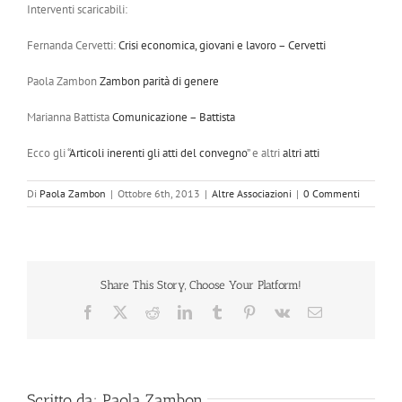
Interventi scaricabili:
Fernanda Cervetti:
Crisi economica, giovani e lavoro – Cervetti
Paola Zambon
Zambon parità di genere
Marianna Battista
Comunicazione – Battista
Ecco gli “
Articoli inerenti gli atti del convegno
” e altri
altri atti
Di
Paola Zambon
|
Ottobre 6th, 2013
|
Altre Associazioni
|
0 Commenti
Share This Story, Choose Your Platform!
Facebook
X
Reddit
LinkedIn
Tumblr
Pinterest
Vk
Email
Scritto da:
Paola Zambon