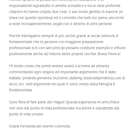
responsabilità soprattutto in ambito scolastico e tra le varie profonde
citazioni mi hanno colpito due cose: il suo modo gentile di esporre (in
linea con quanto riportava) ed il concetto che tutti noi siamo, ancorchè
a volte incosapevolmente, legati con il destino di altre persone.
Poichè interagiamo sempre di più, anche grazie al social network, è
fondamentale che le persone con maggiore preparazione
professionale e/o con sani principi possano costituire esempio e influire
positivamente anche all’interno delle proprie cerchie. Brava Monica!
Mi rendo conto che potrei andare avanti a scrivere ad oltranza
commentando ogni singolo ed importante argomento che è stato
trattato: protesta giovanile, bullismo, stalking, tossicodipendenza, uso di
alcol, ecc. tutti argomenti nei quali il ruolo svolto dalla famiglia è
fondamentale.
Sono fiera di fare parte del Maged. Questa esperienza mi arricchisce
non solo dal punto di vista professionale ma anche e soprattutto dal
punto di vista umano.
Grazie Fernanda per avermi coinvolta.