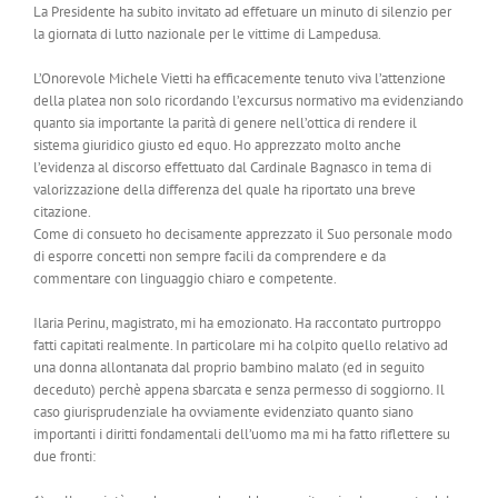
La Presidente ha subito invitato ad effetuare un minuto di silenzio per
la giornata di lutto nazionale per le vittime di Lampedusa.
L’Onorevole Michele Vietti ha efficacemente tenuto viva l’attenzione
della platea non solo ricordando l’excursus normativo ma evidenziando
quanto sia importante la parità di genere nell’ottica di rendere il
sistema giuridico giusto ed equo. Ho apprezzato molto anche
l’evidenza al discorso effettuato dal Cardinale Bagnasco in tema di
valorizzazione della differenza del quale ha riportato una breve
citazione.
Come di consueto ho decisamente apprezzato il Suo personale modo
di esporre concetti non sempre facili da comprendere e da
commentare con linguaggio chiaro e competente.
Ilaria Perinu, magistrato, mi ha emozionato. Ha raccontato purtroppo
fatti capitati realmente. In particolare mi ha colpito quello relativo ad
una donna allontanata dal proprio bambino malato (ed in seguito
deceduto) perchè appena sbarcata e senza permesso di soggiorno. Il
caso giurisprudenziale ha ovviamente evidenziato quanto siano
importanti i diritti fondamentali dell’uomo ma mi ha fatto riflettere su
due fronti: