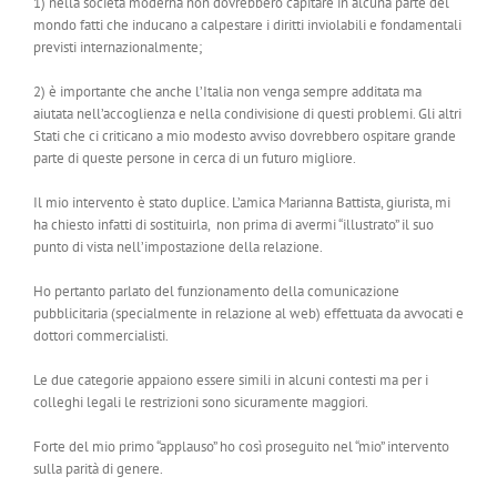
1) nella società moderna non dovrebbero capitare in alcuna parte del
mondo fatti che inducano a calpestare i diritti inviolabili e fondamentali
previsti internazionalmente;
2) è importante che anche l’Italia non venga sempre additata ma
aiutata nell’accoglienza e nella condivisione di questi problemi. Gli altri
Stati che ci criticano a mio modesto avviso dovrebbero ospitare grande
parte di queste persone in cerca di un futuro migliore.
Il mio intervento è stato duplice. L’amica Marianna Battista, giurista, mi
ha chiesto infatti di sostituirla, non prima di avermi “illustrato” il suo
punto di vista nell’impostazione della relazione.
Ho pertanto parlato del funzionamento della comunicazione
pubblicitaria (specialmente in relazione al web) effettuata da avvocati e
dottori commercialisti.
Le due categorie appaiono essere simili in alcuni contesti ma per i
colleghi legali le restrizioni sono sicuramente maggiori.
Forte del mio primo “applauso” ho così proseguito nel “mio” intervento
sulla parità di genere.