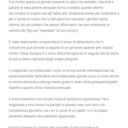
Si è rivolto spesso ai giovani presenti in sala e ha esortato i docenti a
parlare di educazione sessuale ed ha ricordato quante vittime
raccontano di essersi lasciati “adescare” sostanzialmente per solitudine e
per il senso di vuoto che la famiglia loro lasciava. I genitori delle
vittime, ha raccontato che spesso affermano che non entravano in
camera dei figli per “rispettare” la loro privacy.
E’ stato disarmante comprendere il senso di abbandono che il
minorenne può provare a seguito di un genitore assente per svariati
motivi. Vitale dunque è il ruolo della famiglia ed in seguito anche della
scuola e della vigilanza degli organi preposti.
Il magistrato ha evidenziato come la norma anche internazionale sia
sostanzialmente deficitaria nell’evidenziare questo ruolo e come anche
la norma domestica ritenga meno grave il reato della pedopornografia
rispetto a quello della violenza sessuale.
Il tema insomma non era per nulla di semplice esposizione. Ma il
magistrato a mio avviso ha parlato in questo caso, non solo con
competenza giuridica, ma con il cuore di un padre. Io e la platea
presente abbiamo decisamente apprezzato.
Monica Spriano ha parlato del concetto di educazione e di