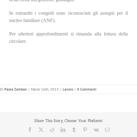
In entrambi i congedi sono riconosciuti gli assegni per il
nucleo familiare (ANF).
Per ulteriori approfondimenti si rimanda alla lettura della
circolare.
Di
Paola Zambon
|
Marzo 16th, 2013
|
Lavoro
|
0 Commenti
Share This Story, Choose Your Platform!
Facebook
X
Reddit
LinkedIn
Tumblr
Pinterest
Vk
Email