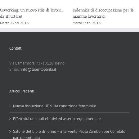
Coworking: un nuovo stile di lavoro…
Indennità di disoccupazione per le
da sfruttare!
mamme lavoratrici
Marzo 22nd, 2013
Marzo 11th, 2013
Contatti
Via Lamarmora, 73 -10128 Torino
Email:
info@talentoparita.it
Articoli recenti
Nuova risoluzione UE sulla condizione femminile
Effettività dei ruoli elettivi ed assetto regolamentare
Salone del Libro di Torino – intervento Paola Zambon per Comitato
pari opportunità