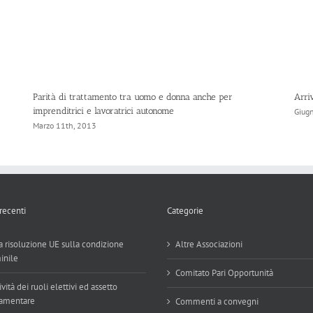
Parità di trattamento tra uomo e donna anche per
Arri
imprenditrici e lavoratrici autonome
Giug
Marzo 11th, 2013
 recenti
Categorie
 risoluzione UE sulla condizione
Altre Associazioni
inile
Comitato Pari Opportunità
ività dei ruoli elettivi ed assetto
amentare
Commenti a convegni