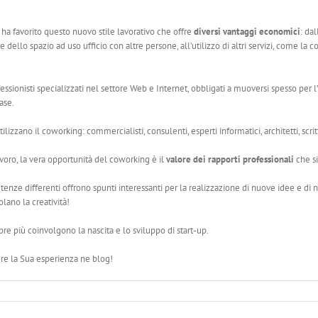
 ha favorito questo nuovo stile lavorativo che offre
diversi vantaggi economici
: da
 dello spazio ad uso ufficio con altre persone, all’utilizzo di altri servizi, come la 
essionisti specializzati nel settore Web e Internet, obbligati a muoversi spesso per l’I
ase.
izzano il coworking: commercialisti, consulenti, esperti informatici, architetti, scritt
voro, la vera opportunità del coworking è il
valore dei rapporti professionali
che si
enze differenti offrono spunti interessanti per la realizzazione di nuove idee e di 
ano la creatività!
più coinvolgono la nascita e lo sviluppo di start-up.
ere la Sua esperienza ne blog!