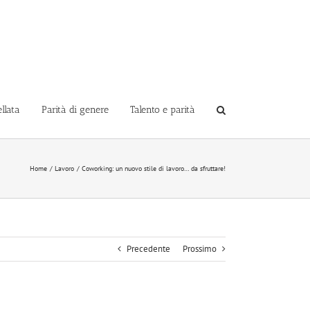
llata
Parità di genere
Talento e parità
Home
Lavoro
Coworking: un nuovo stile di lavoro… da sfruttare!
Precedente
Prossimo