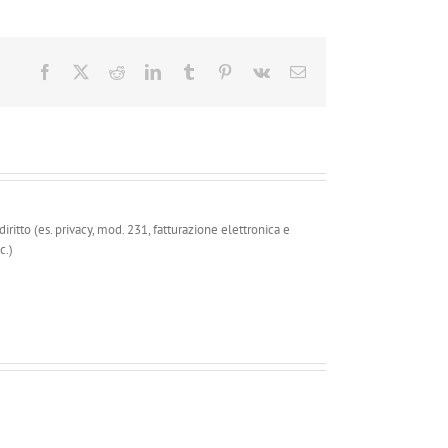
Facebook
X
Reddit
LinkedIn
Tumblr
Pinterest
Vk
Email
ritto (es. privacy, mod. 231, fatturazione elettronica e
c.)