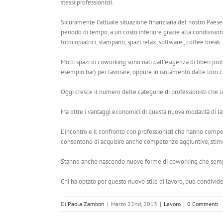
stessi professionisti.
Sicuramente l’attuale situazione finanziaria del nostro Paese
periodo di tempo, a un costo inferiore grazie alla condivisione
fotocopiatrici, stampanti, spazi relax, software , coffee break.
Molti spazi di coworking sono nati dall’esigenza di liberi prof
esempio bar) per lavorare, oppure in isolamento dalle loro c
Oggi cresce il numero delle categorie di professionisti che util
Ma oltre i vantaggi economici di questa nuova modalità di la
L’incontro e il confronto con professionisti che hanno compet
consentono di acquisire anche competenze aggiuntive, stimol
Stanno anche nascendo nuove forme di coworking che sempre 
Chi ha optato per questo nuovo stile di lavoro, può condivid
Di
Paola Zambon
|
Marzo 22nd, 2013
|
Lavoro
|
0 Commenti