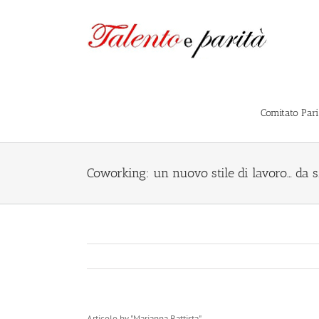
Salta
al
contenuto
Comitato Par
Coworking: un nuovo stile di lavoro… da s
Articolo by "Marianna Battista"