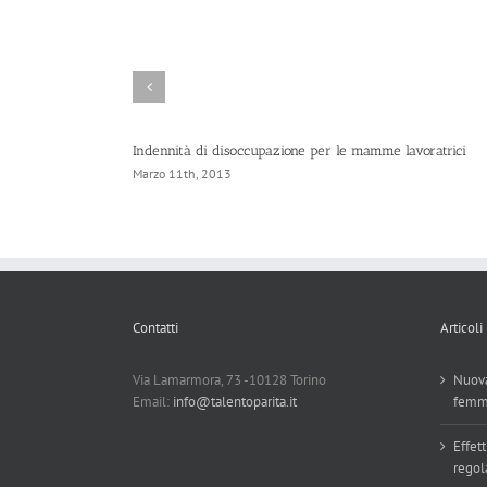
quello della
Indennità di disoccupazione per le mamme lavoratrici
Marzo 11th, 2013
Contatti
Articoli
Via Lamarmora, 73 -10128 Torino
Nuova
Email:
info@talentoparita.it
femm
Effett
regol