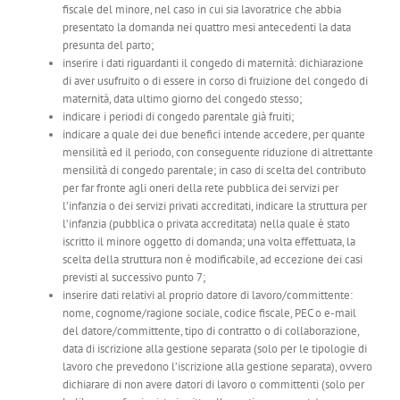
fiscale del minore, nel caso in cui sia lavoratrice che abbia
presentato la domanda nei quattro mesi antecedenti la data
presunta del parto;
inserire i dati riguardanti il congedo di maternità: dichiarazione
di aver usufruito o di essere in corso di fruizione del congedo di
maternità, data ultimo giorno del congedo stesso;
indicare i periodi di congedo parentale già fruiti;
indicare a quale dei due benefici intende accedere, per quante
mensilità ed il periodo, con conseguente riduzione di altrettante
mensilità di congedo parentale; in caso di scelta del contributo
per far fronte agli oneri della rete pubblica dei servizi per
l’infanzia o dei servizi privati accreditati, indicare la struttura per
l’infanzia (pubblica o privata accreditata) nella quale è stato
iscritto il minore oggetto di domanda; una volta effettuata, la
scelta della struttura non è modificabile, ad eccezione dei casi
previsti al successivo punto 7;
inserire dati relativi al proprio datore di lavoro/committente:
nome, cognome/ragione sociale, codice fiscale, PEC o e-mail
del datore/committente, tipo di contratto o di collaborazione,
data di iscrizione alla gestione separata (solo per le tipologie di
lavoro che prevedono l’iscrizione alla gestione separata), ovvero
dichiarare di non avere datori di lavoro o committenti (solo per