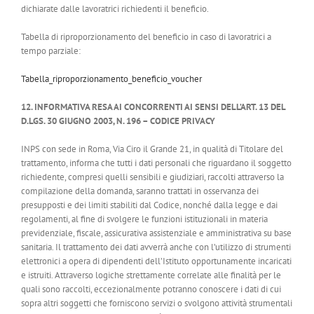
dichiarate dalle lavoratrici richiedenti il beneficio.
Tabella di riproporzionamento del beneficio in caso di lavoratrici a
tempo parziale:
Tabella_riproporzionamento_beneficio_voucher
12. INFORMATIVA RESA AI CONCORRENTI AI SENSI DELL’ART. 13 DEL
D.LGS. 30 GIUGNO 2003, N. 196 – CODICE PRIVACY
INPS con sede in Roma, Via Ciro il Grande 21, in qualità di Titolare del
trattamento, informa che tutti i dati personali che riguardano il soggetto
richiedente, compresi quelli sensibili e giudiziari, raccolti attraverso la
compilazione della domanda, saranno trattati in osservanza dei
presupposti e dei limiti stabiliti dal Codice, nonché dalla legge e dai
regolamenti, al fine di svolgere le funzioni istituzionali in materia
previdenziale, fiscale, assicurativa assistenziale e amministrativa su base
sanitaria. Il trattamento dei dati avverrà anche con l’utilizzo di strumenti
elettronici a opera di dipendenti dell’Istituto opportunamente incaricati
e istruiti. Attraverso logiche strettamente correlate alle finalità per le
quali sono raccolti, eccezionalmente potranno conoscere i dati di cui
sopra altri soggetti che forniscono servizi o svolgono attività strumentali