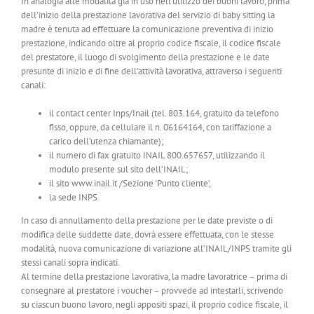
In analogia alle modalità già in uso nell’utilizzo dei buoni lavoro, prima
dell’inizio della prestazione lavorativa del servizio di baby sitting la
madre è tenuta ad effettuare la comunicazione preventiva di inizio
prestazione, indicando oltre al proprio codice fiscale, il codice fiscale
del prestatore, il luogo di svolgimento della prestazione e le date
presunte di inizio e di fine dell’attività lavorativa, attraverso i seguenti
canali:
il contact center Inps/Inail (tel. 803.164, gratuito da telefono
fisso, oppure, da cellulare il n. 06164164, con tariffazione a
carico dell’utenza chiamante);
il numero di fax gratuito INAIL 800.657657, utilizzando il
modulo presente sul sito dell’INAIL;
il sito www.inail.it /Sezione 'Punto cliente’,
la sede INPS
In caso di annullamento della prestazione per le date previste o di
modifica delle suddette date, dovrà essere effettuata, con le stesse
modalità, nuova comunicazione di variazione all’INAIL/INPS tramite gli
stessi canali sopra indicati.
Al termine della prestazione lavorativa, la madre lavoratrice – prima di
consegnare al prestatore i voucher – provvede ad intestarli, scrivendo
su ciascun buono lavoro, negli appositi spazi, il proprio codice fiscale, il