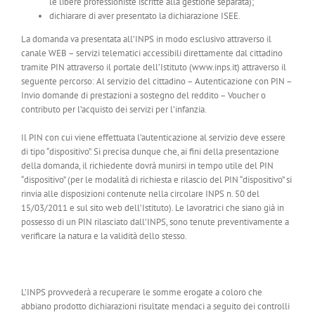
le libere professioniste iscritte alla gestione separata);
dichiarare di aver presentato la dichiarazione ISEE.
La domanda va presentata all’INPS in modo esclusivo attraverso il
canale WEB – servizi telematici accessibili direttamente dal cittadino
tramite PIN attraverso il portale dell’Istituto (www.inps.it) attraverso il
seguente percorso: Al servizio del cittadino – Autenticazione con PIN –
Invio domande di prestazioni a sostegno del reddito – Voucher o
contributo per l’acquisto dei servizi per l’infanzia.
Il PIN con cui viene effettuata l’autenticazione al servizio deve essere
di tipo “dispositivo”. Si precisa dunque che, ai fini della presentazione
della domanda, il richiedente dovrà munirsi in tempo utile del PIN
“dispositivo” (per le modalità di richiesta e rilascio del PIN “dispositivo” si
rinvia alle disposizioni contenute nella circolare INPS n. 50 del
15/03/2011 e sul sito web dell’Istituto). Le lavoratrici che siano già in
possesso di un PIN rilasciato dall’INPS, sono tenute preventivamente a
verificare la natura e la validità dello stesso.
L’INPS provvederà a recuperare le somme erogate a coloro che
abbiano prodotto dichiarazioni risultate mendaci a seguito dei controlli