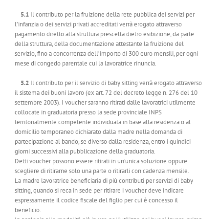
5.1
Il contributo per la fruizione della rete pubblica dei servizi per
l’infanzia o dei servizi privati accreditati verrà erogato attraverso
pagamento diretto alla struttura prescelta dietro esibizione, da parte
della struttura, della documentazione attestante la fruizione del
servizio, fino a concorrenza dell’importo di 300 euro mensili, per ogni
mese di congedo parentale cui la lavoratrice rinuncia.
5.2
Il contributo per il servizio di baby sitting verrà erogato attraverso
il sistema dei buoni lavoro (ex art. 72 del decreto legge n. 276 del 10
settembre 2003). I voucher saranno ritirati dalle lavoratrici utilmente
collocate in graduatoria presso la sede provinciale INPS
territorialmente competente individuata in base alla residenza o al
domicilio temporaneo dichiarato dalla madre nella domanda di
partecipazione al bando, se diverso dalla residenza, entro i quindici
giorni successivi alla pubblicazione della graduatoria.
Detti voucher possono essere ritirati in un’unica soluzione oppure
scegliere di ritirarne solo una parte o ritirarli con cadenza mensile.
La madre lavoratrice beneficiaria di più contributi per servizi di baby
sitting, quando si reca in sede per ritirare i voucher deve indicare
espressamente il codice fiscale del figlio per cui è concesso il
beneficio.