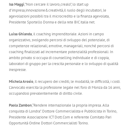
Isa Maggi
,”Non cercare il lavoro,crealo”, lo start up
d’impresa,innovazione&creatività,il ruolo degli incubatori, le
agevolazioni possibili tra il microcredito e la finanza agevolata,
Presidente Sportello Donna e della rete BIC italia net.
Luisa Ghianda
, il coaching imprenditoriale. Azioni in campo
organizzativo, svolgendo percorsi di sviluppo del potenziale, di
competenze relazionali, emotive, manageriali, nonché percorsi di
coaching finalizzati ad incrementare potenzialità professionali. In
ambito privato si occupa di counselling individuale e di coppia,
laboratori di gruppo per la crescita personale e lo sviluppo di qualità
inespresse.
Michela Arosio
, il recupero dei crediti, le modalità, le difficoltà, i costi.
L’avvocato esercita la professione legale nel foro di Monza da 16 anni,
occupandosi prevalentemente di diritto civile.
Paola Zambon
,“Rendere internazionale la propria impresa. Alla
conquista di Londra”. Dottore Commercialista e Pubblicista in Torino,
Presidente Associazione ICT Dott.Com e referente Comitato Pari
Opportunità Ordine Dottori Commercialisti Torino.