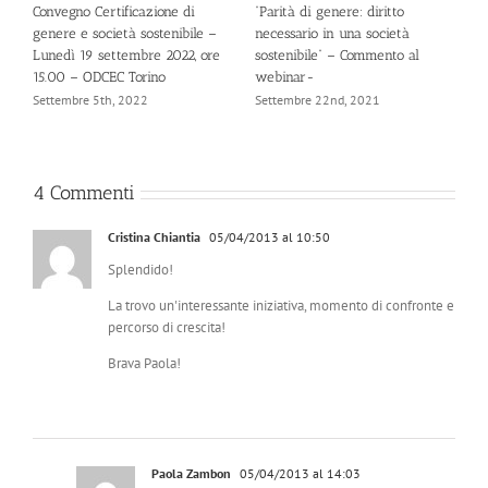
Convegno Certificazione di
“Parità di genere: diritto
“
genere e società sostenibile –
necessario in una società
n
Lunedì 19 settembre 2022, ore
sostenibile” – Commento al
s
15.00 – ODCEC Torino
webinar-
A
Settembre 5th, 2022
Settembre 22nd, 2021
4 Commenti
Cristina Chiantia
05/04/2013 al 10:50
Splendido!
La trovo un'interessante iniziativa, momento di confronte e
percorso di crescita!
Brava Paola!
Paola Zambon
05/04/2013 al 14:03