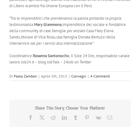
di Libero scambio fra Unione Europea con il Perù.
“Tra le imprenditrici che prenderanno la parola portando la propria
testimonianza
Mary Giammona
,imprenditrice del sociale e fondatrice
della community di case famiglie per anziani Casa Mary Elena
Sandu,titolare di Villa Rosa,casa famiglia Donata Bertuzzi della
Interservice sas per i servizi alla internalizzazione”
Coordinatrice
Rosanna Santonocito
, Il Sole 24 Ore, responsabile canale
lavoro Job24.it – blog JobTalk – 24Job on Twitter
Di
Paola Zambon
|
Aprile 5th, 2013
|
Convegni
|
4 Commenti
Share This Story, Choose Your Platform!
Facebook
X
Reddit
LinkedIn
Tumblr
Pinterest
Vk
Email