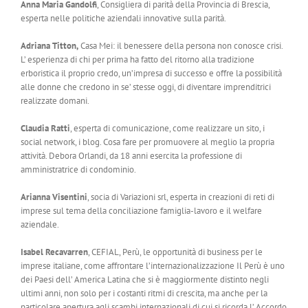
Anna Maria Gandolfi
, Consigliera di parità della Provincia di Brescia,
esperta nelle politiche aziendali innovative sulla parità.
Adriana Titton,
Casa Mei: il benessere della persona non conosce crisi.
L’ esperienza di chi per prima ha fatto del ritorno alla tradizione
erboristica il proprio credo, un’impresa di successo e offre la possibilità
alle donne che credono in se’ stesse oggi, di diventare imprenditrici
realizzate domani.
Claudia Ratti
, esperta di comunicazione, come realizzare un sito, i
social network, i blog. Cosa fare per promuovere al meglio la propria
attività. Debora Orlandi, da 18 anni esercita la professione di
amministratrice di condominio.
Arianna Visentini
, socia di Variazioni srl, esperta in creazioni di reti di
imprese sul tema della conciliazione famiglia-lavoro e il welfare
aziendale.
Isabel Recavarren
, CEFIAL, Perù, le opportunità di business per le
imprese italiane, come affrontare l’internazionalizzazione Il Perù è uno
dei Paesi dell’ America Latina che si è maggiormente distinto negli
ultimi anni, non solo per i costanti ritmi di crescita, ma anche per la
particolare apertura agli scambi internazionali di cui si ricorda l’ Accordo