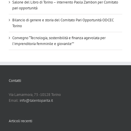
Salone del Libro di Torino – intervento Paola Zambon per Comitato
pari opportunità
Bilancio di genere e storia del Comitato Pari Opportunità ODCEC
Torino
Convegno “Tecnologia, sostenibilità e finanza agevolata per
l’imprenditoria femminile e giovanile””
Contatti
Via Lamarmora, 73 -10128 Torino
Email:
info@talentoparita.it
Articoli recenti