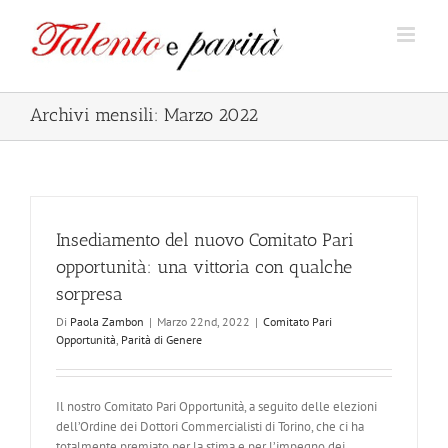
Salta
al
contenuto
Archivi mensili:
Marzo 2022
Insediamento del nuovo Comitato Pari
opportunità: una vittoria con qualche
sorpresa
Di
Paola Zambon
|
Marzo 22nd, 2022
|
Comitato Pari
Opportunità
,
Parità di Genere
Il nostro Comitato Pari Opportunità, a seguito delle elezioni
dell’Ordine dei Dottori Commercialisti di Torino, che ci ha
totalmente premiato per la stima e per l’impegno dei