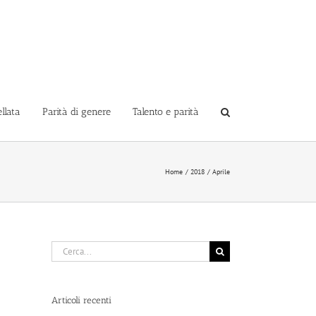
llata
Parità di genere
Talento e parità
Home
2018
Aprile
Cerca
per:
Articoli recenti