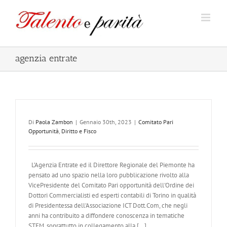
Salta
al
contenuto
agenzia entrate
Di
Paola Zambon
|
Gennaio 30th, 2023
|
Comitato Pari
Opportunità
,
Diritto e Fisco
L’Agenzia Entrate ed il Direttore Regionale del Piemonte ha
pensato ad uno spazio nella loro pubblicazione rivolto alla
VicePresidente del Comitato Pari opportunità dell'Ordine dei
Dottori Commercialisti ed esperti contabili di Torino in qualità
di Presidentessa dell'Associazione ICT Dott.Com, che negli
anni ha contribuito a diffondere conoscenza in tematiche
STEM, soprattutto in collegamento alla [...]