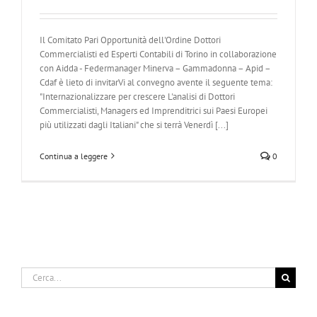
Il Comitato Pari Opportunità dell'Ordine Dottori
Commercialisti ed Esperti Contabili di Torino in collaborazione
con Aidda - Federmanager Minerva – Gammadonna – Apid –
Cdaf è lieto di invitarVi al convegno avente il seguente tema:
"Internazionalizzare per crescere L'analisi di Dottori
Commercialisti, Managers ed Imprenditrici sui Paesi Europei
più utilizzati dagli Italiani" che si terrà Venerdì [...]
Continua a leggere
0
Cerca
per: