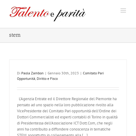
Salta
al
contenuto
stem
Di
Paola Zambon
|
Gennaio 30th, 2023
|
Comitato Pari
Opportunità
,
Diritto e Fisco
L’Agenzia Entrate ed il Direttore Regionale del Piemonte ha
pensato ad uno spazio nella loro pubblicazione rivolto alla
VicePresidente del Comitato Pari opportunità dell'Ordine dei
Dottori Commercialisti ed esperti contabili di Torino in qualità
di Presidentessa dell'Associazione ICT Dott.Com, che negli
anni ha contribuito a diffondere conoscenza in tematiche
STEM, soprattutto in collegamento alla [...]